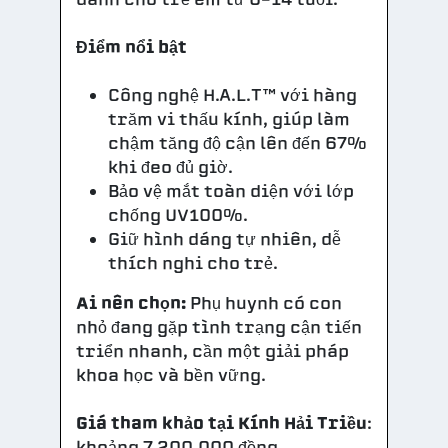
Điểm nổi bật
Công nghệ H.A.L.T™ với hàng
trăm vi thấu kính, giúp làm
chậm tăng độ cận lên đến 67%
khi đeo đủ giờ.
Bảo vệ mắt toàn diện với lớp
chống UV100%.
Giữ hình dáng tự nhiên, dễ
thích nghi cho trẻ.
Ai nên chọn:
Phụ huynh có con
nhỏ đang gặp tình trạng cận tiến
triển nhanh, cần một giải pháp
khoa học và bền vững.
Giá tham khảo tại Kính Hải Triều
:
khoảng 7.200.000 đồng.