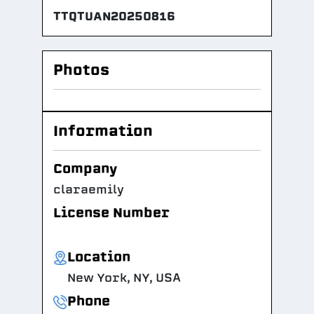
TTQTUAN20250816
Photos
Information
Company
claraemily
License Number
Location
New York, NY, USA
Phone