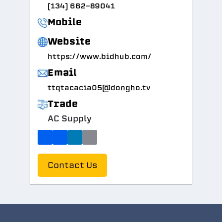
(134) 662-89041
Mobile
Website
https://www.bidhub.com/
Email
ttqtacacia05@dongho.tv
Trade
AC Supply
Contact Us