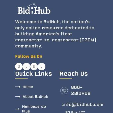
Welcome to BidHub, the nation's
only online resource dedicated to
building America's first
contractor-to-contractor (C2CM)
community.
Follow Us On
Quick Links
Reach Us
Home
866-
2BlDHUB
About BidHub
info@bidhub.com
Membership
Plus
PO Box 177