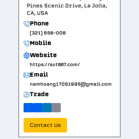
Pines Scenic Drive, La Jolla,
CA, USA
Phone
(321) 658-008
Mobile
Website
https://sut887.com/
Email
namhoang17051995@gmail.com
Trade
Contact Us