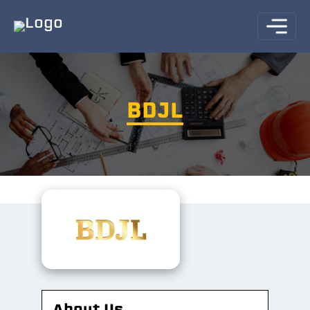
BDJL
About Us