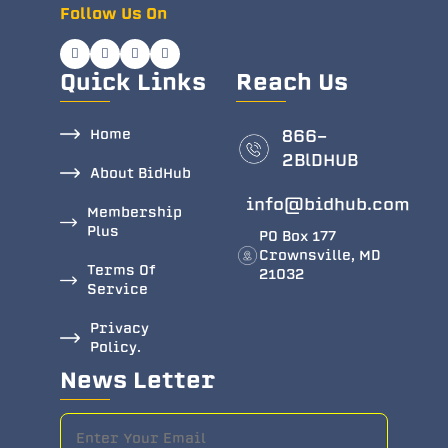
Follow Us On
Quick Links
Reach Us
Home
866-
2BlDHUB
About BidHub
info@bidhub.com
Membership
Plus
PO Box 177
Crownsville, MD
Terms Of
21032
Service
Privacy
Policy.
News Letter