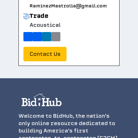
RaminezMastrolia@gmail.com
Trade
Acoustical
Contact Us
Welcome to BidHub, the nation's
only online resource dedicated to
building America's first