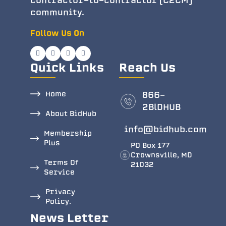
contractor-to-contractor (C2CM)
community.
Follow Us On
Quick Links
Reach Us
Home
866-
2BlDHUB
About BidHub
info@bidhub.com
Membership
Plus
PO Box 177
Crownsville, MD
Terms Of
21032
Service
Privacy
Policy.
News Letter