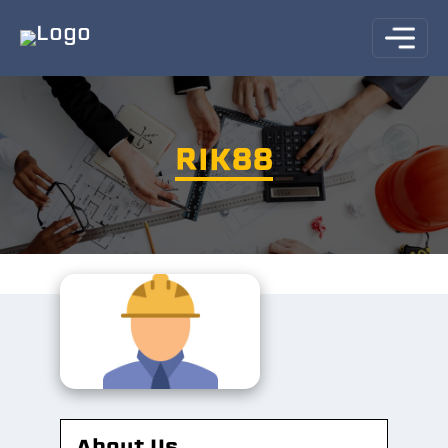
RIK88
About Us