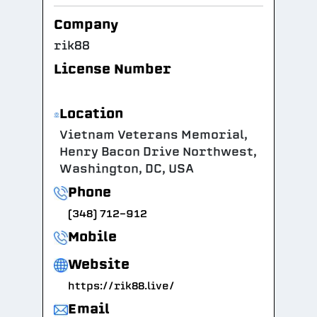
Company
rik88
License Number
Location
Vietnam Veterans Memorial,
Henry Bacon Drive Northwest,
Washington, DC, USA
Phone
(348) 712-912
Mobile
Website
https://rik88.live/
Email