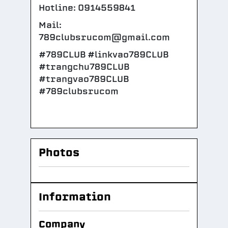
Hotline: 0914559841
Mail:
789clubsrucom@gmail.com
#789CLUB #linkvao789CLUB
#trangchu789CLUB
#trangvao789CLUB
#789clubsrucom
Photos
Information
Company