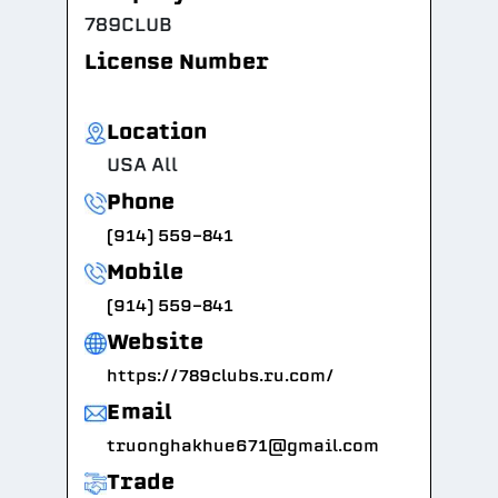
789CLUB
License Number
Location
USA All
Phone
(914) 559-841
Mobile
(914) 559-841
Website
https://789clubs.ru.com/
Email
truonghakhue671@gmail.com
Trade