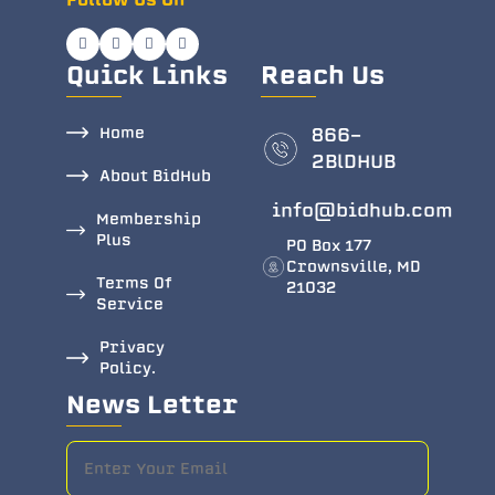
Quick Links
Reach Us
Home
866-
2BlDHUB
About BidHub
info@bidhub.com
Membership
Plus
PO Box 177
Crownsville, MD
Terms Of
21032
Service
Privacy
Policy.
News Letter