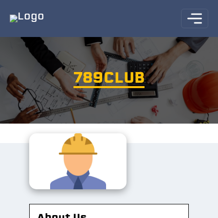
789CLUB
About Us