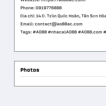
Phone: 0919776888
Địa chỉ: 14 Đ. Trần Quốc Hoàn, Tân Sơn Hò
Email: contact@ao88ac.com
Tags: #AO88 #nhacaiAO88 #AO88.com
Photos