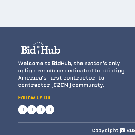
Welcome to BidHub, the nation's only
online resource dedicated to building
America's first contractor-to-
contractor (C2CM) community.
Follow Us On
Copyright @ 202