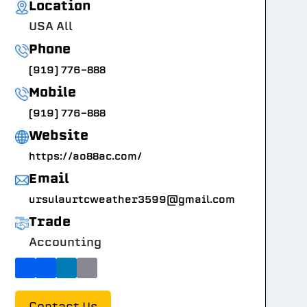
Location
USA All
Phone
(919) 776-888
Mobile
(919) 776-888
Website
https://ao88ac.com/
Email
ursulaurtcweather3599@gmail.com
Trade
Accounting
Contact Us