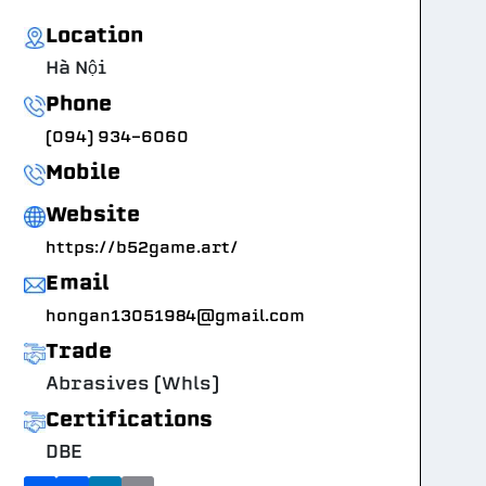
Location
Hà Nội
Phone
(094) 934-6060
Mobile
Website
https://b52game.art/
Email
hongan13051984@gmail.com
Trade
Abrasives (Whls)
Certifications
DBE