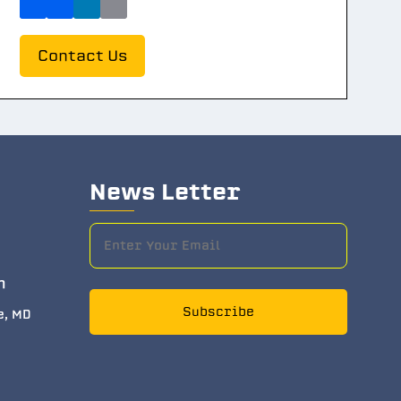
Contact Us
News Letter
m
Subscribe
e, MD