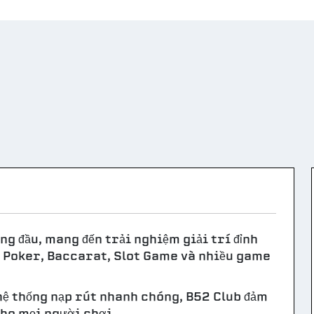
g đầu, mang đến trải nghiệm giải trí đỉnh
, Poker, Baccarat, Slot Game và nhiều game
à hệ thống nạp rút nhanh chóng, B52 Club đảm
cho mọi người chơi.