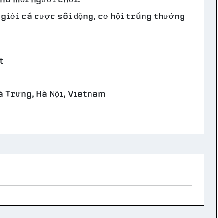
giới cá cược sôi động, cơ hội trúng thưởng
t
 Bà Trưng, Hà Nội, Vietnam